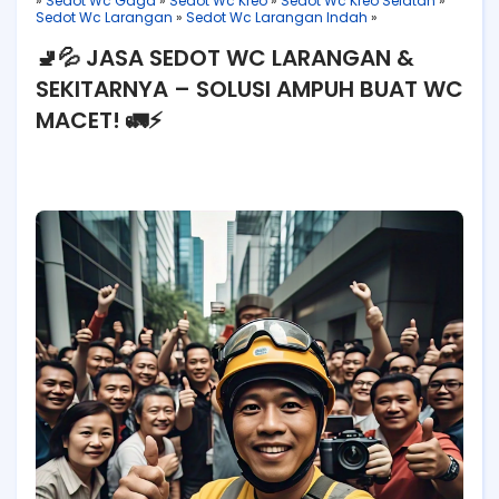
»
Sedot Wc Gaga
»
Sedot Wc Kreo
»
Sedot Wc Kreo Selatan
»
Sedot Wc Larangan
»
Sedot Wc Larangan Indah
»
🚽💦 JASA SEDOT WC LARANGAN &
SEKITARNYA – SOLUSI AMPUH BUAT WC
MACET! 🚛⚡