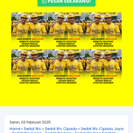
PESAN SEKARANG!
Senin, 03 Februari 2025
Home
»
Sedot Wc
»
Sedot Wc Cipadu
»
Sedot Wc Cipadu Jaya