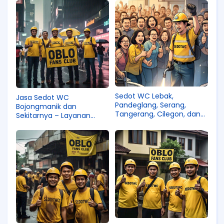
Gianyar, Jembrana,
Karangasem, Klungkung,
Tabanan, dan Denpasar
Sedot WC Lebak,
Jasa Sedot WC
Pandeglang, Serang,
Bojongmanik dan
Tangerang, Cilegon, dan
Sekitarnya – Layanan
Tangerang Selatan: Solusi
Profesional 2025
Praktis Atasi Masalah
Saluran!